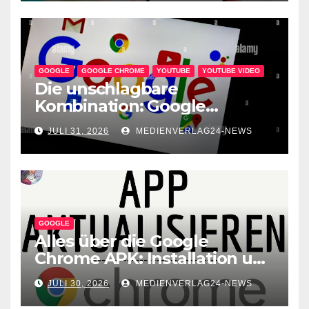
GOOGLE
GOOGLE CHROME
YOUTUBE
YOUTUBE VIDEO
Die unschlagbare
Kombination: Google
Chrome und YouTube – Das
JULI 31, 2026
MEDIENVERLAG24-NEWS
perfekte Duo für
Internetnutzer
GOOGLE
Alles über die Google
Chrome APK: Installation und
Vorteile
JULI 30, 2026
MEDIENVERLAG24-NEWS