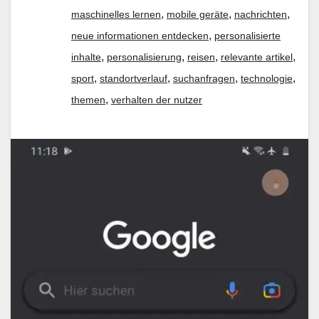
,
,
,
maschinelles lernen
mobile geräte
nachrichten
,
neue informationen entdecken
personalisierte
,
,
,
,
inhalte
personalisierung
reisen
relevante artikel
,
,
,
,
sport
standortverlauf
suchanfragen
technologie
,
themen
verhalten der nutzer