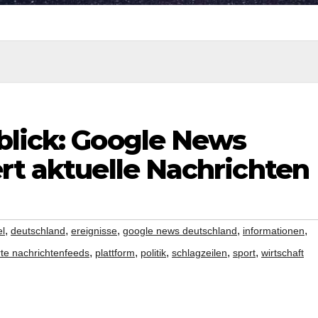
blick: Google News
rt aktuelle Nachrichten
,
,
,
,
,
el
deutschland
ereignisse
google news deutschland
informationen
,
,
,
,
,
rte nachrichtenfeeds
plattform
politik
schlagzeilen
sport
wirtschaft