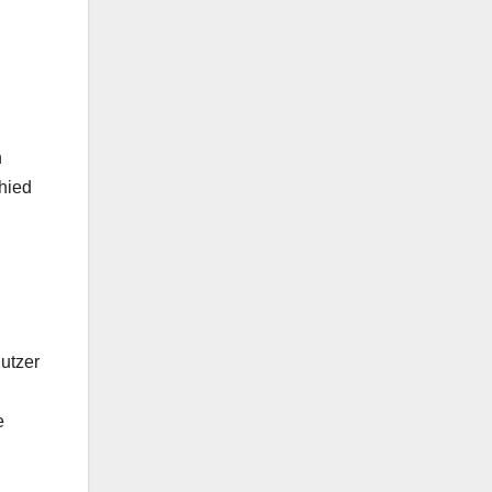
n
hied
utzer
e