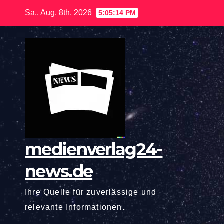
Zum
Sa.. Aug. 8th, 2026
5:05:15 PM
Inhalt
springen
medienverlag24-
news.de
Ihre Quelle für zuverlässige und
relevante Informationen.