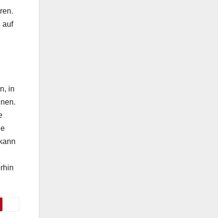
ren.
 auf
n, in
inen.
e
le
 kann
rhin