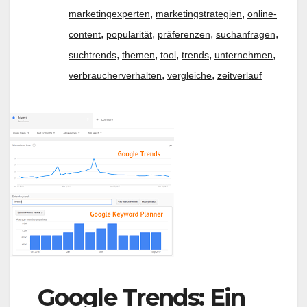
,
,
marketingexperten
marketingstrategien
online-
,
,
,
,
content
popularität
präferenzen
suchanfragen
,
,
,
,
,
suchtrends
themen
tool
trends
unternehmen
,
,
verbraucherverhalten
vergleiche
zeitverlauf
Google Trends: Ein