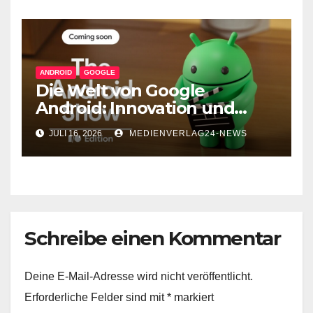
ANDROID
GOOGLE
Die Welt von Google
Android: Innovation und
Vielseitigkeit
JULI 16, 2026
MEDIENVERLAG24-NEWS
Schreibe einen Kommentar
Deine E-Mail-Adresse wird nicht veröffentlicht.
Erforderliche Felder sind mit
*
markiert