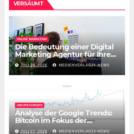
VERSÄUMT
ONLINE MARKETING
Die Bedeutung einer Digital
Marketing Agentur für Ihren
Online-Erfolg
JULI 28, 2026
MEDIENVERLAG24-NEWS
UNCATEGORIZED
Analyse der Google Trends:
Bitcoin im Fokus der
Aufmerksamkeit
JULI 27, 2026
MEDIENVERLAG24-NEWS