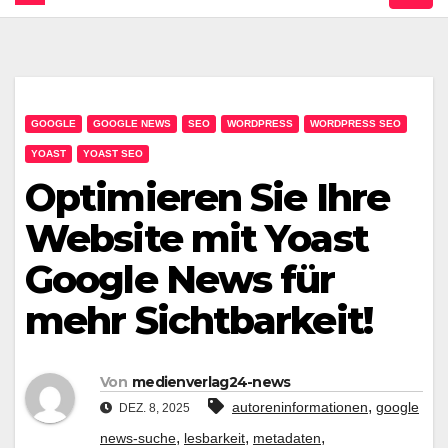
GOOGLE
GOOGLE NEWS
SEO
WORDPRESS
WORDPRESS SEO
YOAST
YOAST SEO
Optimieren Sie Ihre
Website mit Yoast
Google News für
mehr Sichtbarkeit!
Von
medienverlag24-news
,
autoreninformationen
google
DEZ. 8, 2025
,
,
,
news-suche
lesbarkeit
metadaten