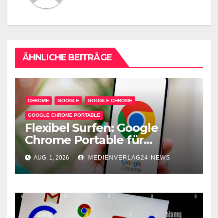
ÄHNLICHE BEITRÄGE
CHROME
GOOGLE
GOOGLE CHROME
GOOGLE CHROME PORTABLE
Flexibel Surfen: Google
Chrome Portable für
unterwegs
AUG. 1, 2026
MEDIENVERLAG24-NEWS