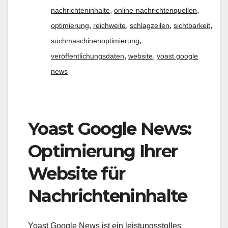
,
,
nachrichteninhalte
online-nachrichtenquellen
,
,
,
,
optimierung
reichweite
schlagzeilen
sichtbarkeit
,
suchmaschinenoptimierung
,
,
veröffentlichungsdaten
website
yoast google
news
Yoast Google News:
Optimierung Ihrer
Website für
Nachrichteninhalte
Yoast Google News ist ein leistungsstolles