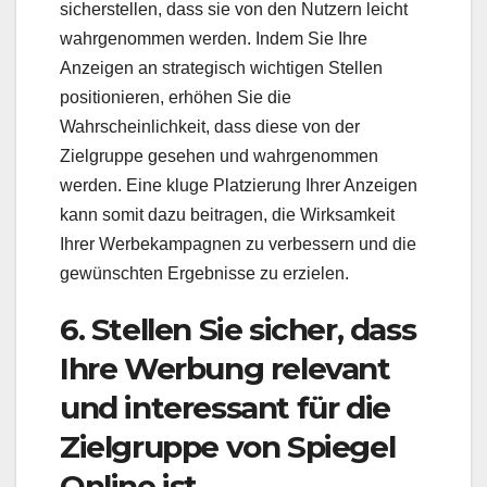
sicherstellen, dass sie von den Nutzern leicht
wahrgenommen werden. Indem Sie Ihre
Anzeigen an strategisch wichtigen Stellen
positionieren, erhöhen Sie die
Wahrscheinlichkeit, dass diese von der
Zielgruppe gesehen und wahrgenommen
werden. Eine kluge Platzierung Ihrer Anzeigen
kann somit dazu beitragen, die Wirksamkeit
Ihrer Werbekampagnen zu verbessern und die
gewünschten Ergebnisse zu erzielen.
6. Stellen Sie sicher, dass
Ihre Werbung relevant
und interessant für die
Zielgruppe von Spiegel
Online ist.