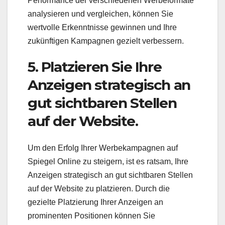
Performance der verschiedenen Werbeformate
analysieren und vergleichen, können Sie
wertvolle Erkenntnisse gewinnen und Ihre
zukünftigen Kampagnen gezielt verbessern.
5. Platzieren Sie Ihre
Anzeigen strategisch an
gut sichtbaren Stellen
auf der Website.
Um den Erfolg Ihrer Werbekampagnen auf
Spiegel Online zu steigern, ist es ratsam, Ihre
Anzeigen strategisch an gut sichtbaren Stellen
auf der Website zu platzieren. Durch die
gezielte Platzierung Ihrer Anzeigen an
prominenten Positionen können Sie