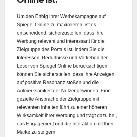
Um den Erfolg Ihrer Werbekampagne auf
Spiegel Online zu maximieren, ist es
entscheidend, sicherzustellen, dass Ihre
Werbung relevant und interessant für die
Zielgruppe des Portals ist. Indem Sie die
Interessen, Bedürfnisse und Vorlieben der
Leser von Spiegel Online berücksichtigen,
können Sie sicherstellen, dass Ihre Anzeigen
auf positive Resonanz stoßen und die
Aufmerksamkeit der Nutzer gewinnen. Eine
gezielte Ansprache der Zielgruppe mit
relevanten Inhalten führt zu einer höheren
Wirksamkeit Ihrer Werbung und trägt dazu bei,
das Engagement und die Interaktion mit Ihrer
Marke zu steigern.