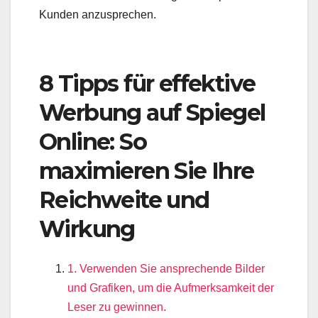
Kunden anzusprechen.
8 Tipps für effektive
Werbung auf Spiegel
Online: So
maximieren Sie Ihre
Reichweite und
Wirkung
1. Verwenden Sie ansprechende Bilder
und Grafiken, um die Aufmerksamkeit der
Leser zu gewinnen.