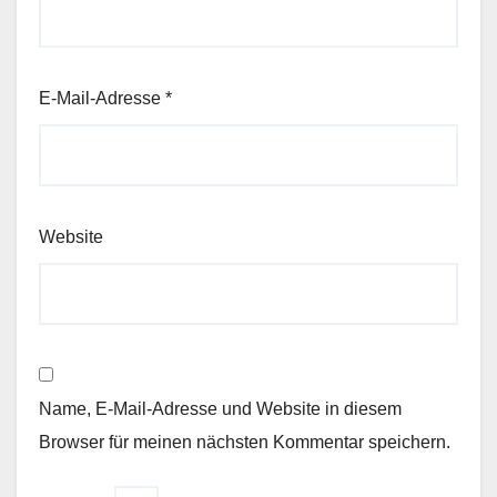
E-Mail-Adresse
*
Website
Name, E-Mail-Adresse und Website in diesem
Browser für meinen nächsten Kommentar speichern.