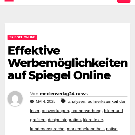
SPIEGEL ONLINE
Effektive
Werbemöglichkeiten
auf Spiegel Online
Von
medienverlag24-news
,
analysen
aufmerksamkeit der
MAI 4, 2025
,
,
,
leser
auswertungen
bannerwerbung
bilder und
,
,
,
grafiken
designintegration
klare texte
,
,
kundenansprache
markenbekanntheit
native