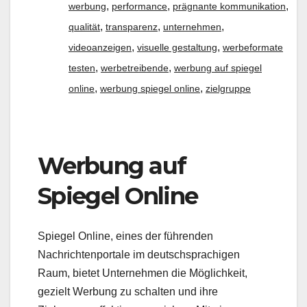
,
,
,
werbung
performance
prägnante kommunikation
,
,
,
qualität
transparenz
unternehmen
,
,
videoanzeigen
visuelle gestaltung
werbeformate
,
,
testen
werbetreibende
werbung auf spiegel
,
,
online
werbung spiegel online
zielgruppe
Werbung auf
Spiegel Online
Spiegel Online, eines der führenden
Nachrichtenportale im deutschsprachigen
Raum, bietet Unternehmen die Möglichkeit,
gezielt Werbung zu schalten und ihre