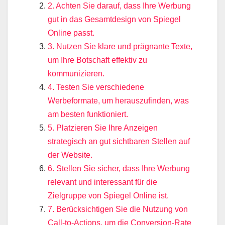
2. Achten Sie darauf, dass Ihre Werbung
gut in das Gesamtdesign von Spiegel
Online passt.
3. Nutzen Sie klare und prägnante Texte,
um Ihre Botschaft effektiv zu
kommunizieren.
4. Testen Sie verschiedene
Werbeformate, um herauszufinden, was
am besten funktioniert.
5. Platzieren Sie Ihre Anzeigen
strategisch an gut sichtbaren Stellen auf
der Website.
6. Stellen Sie sicher, dass Ihre Werbung
relevant und interessant für die
Zielgruppe von Spiegel Online ist.
7. Berücksichtigen Sie die Nutzung von
Call-to-Actions, um die Conversion-Rate