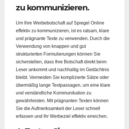
zu kommunizieren.
Um Ihre Werbebotschaft auf Spiegel Online
effektiv zu kommunizieren, ist es ratsam, klare
und prägnante Texte zu verwenden. Durch die
Verwendung von knappen und gut
strukturierten Formulierungen können Sie
sicherstellen, dass Ihre Botschaft direkt beim
Leser ankommt und nachhaltig im Gedächtnis
bleibt. Vermeiden Sie komplizierte Sätze oder
übermäßig lange Textpassagen, um eine klare
und verständliche Kommunikation zu
gewährleisten. Mit prägnanten Texten können
Sie die Aufmerksamkeit der Leser schnell
erfassen und Ihr Werbeziel effektiv erreichen.