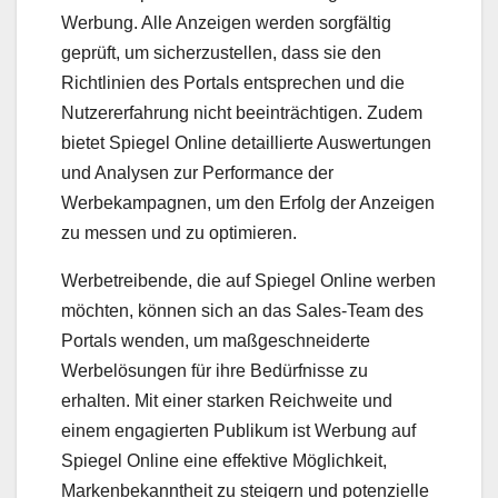
Werbung. Alle Anzeigen werden sorgfältig
geprüft, um sicherzustellen, dass sie den
Richtlinien des Portals entsprechen und die
Nutzererfahrung nicht beeinträchtigen. Zudem
bietet Spiegel Online detaillierte Auswertungen
und Analysen zur Performance der
Werbekampagnen, um den Erfolg der Anzeigen
zu messen und zu optimieren.
Werbetreibende, die auf Spiegel Online werben
möchten, können sich an das Sales-Team des
Portals wenden, um maßgeschneiderte
Werbelösungen für ihre Bedürfnisse zu
erhalten. Mit einer starken Reichweite und
einem engagierten Publikum ist Werbung auf
Spiegel Online eine effektive Möglichkeit,
Markenbekanntheit zu steigern und potenzielle