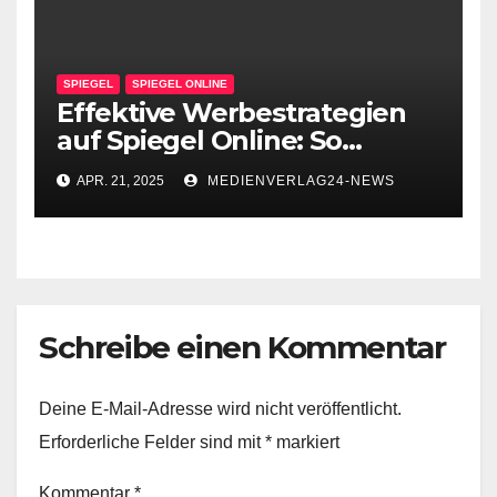
SPIEGEL
SPIEGEL ONLINE
Effektive Werbestrategien
auf Spiegel Online: So
erreichen Sie Ihre Zielgruppe
APR. 21, 2025
MEDIENVERLAG24-NEWS
erfolgreich
Schreibe einen Kommentar
Deine E-Mail-Adresse wird nicht veröffentlicht.
Erforderliche Felder sind mit
*
markiert
Kommentar
*