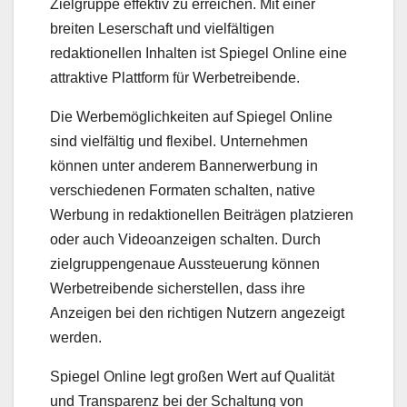
Zielgruppe effektiv zu erreichen. Mit einer
breiten Leserschaft und vielfältigen
redaktionellen Inhalten ist Spiegel Online eine
attraktive Plattform für Werbetreibende.
Die Werbemöglichkeiten auf Spiegel Online
sind vielfältig und flexibel. Unternehmen
können unter anderem Bannerwerbung in
verschiedenen Formaten schalten, native
Werbung in redaktionellen Beiträgen platzieren
oder auch Videoanzeigen schalten. Durch
zielgruppengenaue Aussteuerung können
Werbetreibende sicherstellen, dass ihre
Anzeigen bei den richtigen Nutzern angezeigt
werden.
Spiegel Online legt großen Wert auf Qualität
und Transparenz bei der Schaltung von