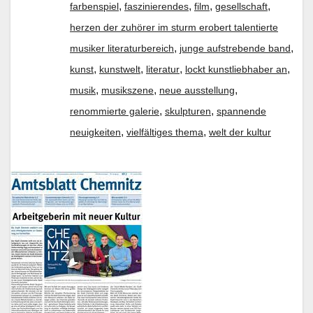
,
,
,
,
farbenspiel
faszinierendes
film
gesellschaft
herzen der zuhörer im sturm erobert talentierte
,
,
musiker literaturbereich
junge aufstrebende band
,
,
,
,
kunst
kunstwelt
literatur
lockt kunstliebhaber an
,
,
,
musik
musikszene
neue ausstellung
,
,
renommierte galerie
skulpturen
spannende
,
,
neuigkeiten
vielfältiges thema
welt der kultur