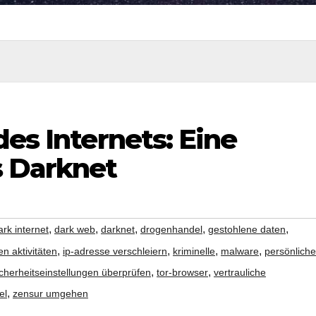
des Internets: Eine
s Darknet
,
,
,
,
,
ark internet
dark web
darknet
drogenhandel
gestohlene daten
,
,
,
,
len aktivitäten
ip-adresse verschleiern
kriminelle
malware
persönliche
,
,
icherheitseinstellungen überprüfen
tor-browser
vertrauliche
,
el
zensur umgehen