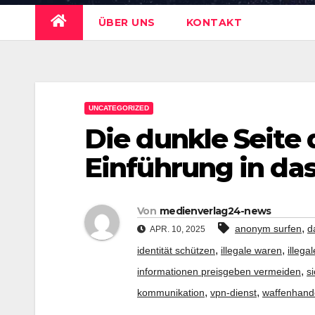
ÜBER UNS
KONTAKT
UNCATEGORIZED
Die dunkle Seite 
Einführung in da
Von
medienverlag24-news
,
anonym surfen
d
APR. 10, 2025
,
,
identität schützen
illegale waren
illega
,
informationen preisgeben vermeiden
s
,
,
kommunikation
vpn-dienst
waffenhand