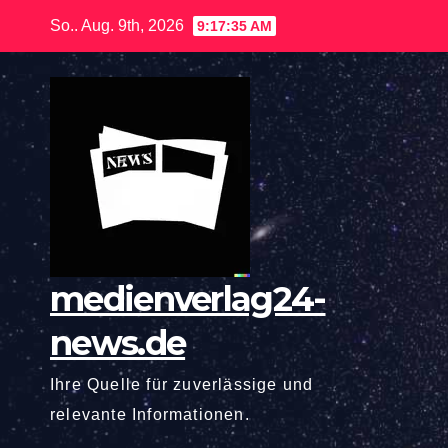
Zum
So.. Aug. 9th, 2026
9:17:36 AM
Inhalt
springen
medienverlag24-
news.de
Ihre Quelle für zuverlässige und
relevante Informationen.