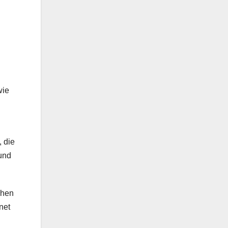
wie
 die
und
ehen
net