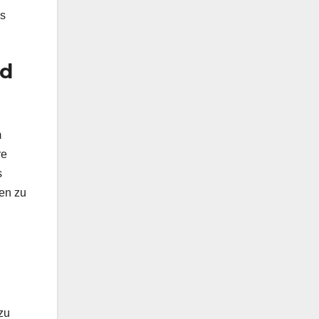
es
nd
m
re
s
nen zu
zu