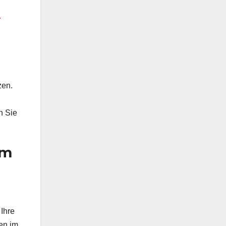
.
zen.
n Sie
em
 Ihre
en im