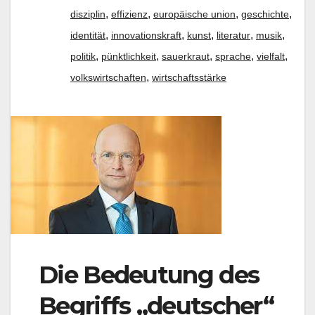
,
,
,
,
disziplin
effizienz
europäische union
geschichte
,
,
,
,
,
identität
innovationskraft
kunst
literatur
musik
,
,
,
,
,
politik
pünktlichkeit
sauerkraut
sprache
vielfalt
,
volkswirtschaften
wirtschaftsstärke
Die Bedeutung des
Begriffs „deutscher“