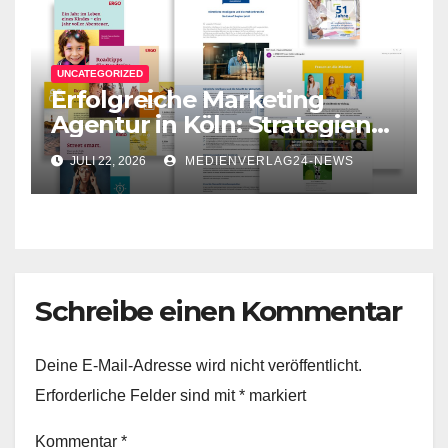
UNCATEGORIZED
Erfolgreiche Marketing
Agentur in Köln: Strategien
für Ihr Unternehmen
JULI 22, 2026
MEDIENVERLAG24-NEWS
Schreibe einen Kommentar
Deine E-Mail-Adresse wird nicht veröffentlicht.
Erforderliche Felder sind mit
*
markiert
Kommentar
*