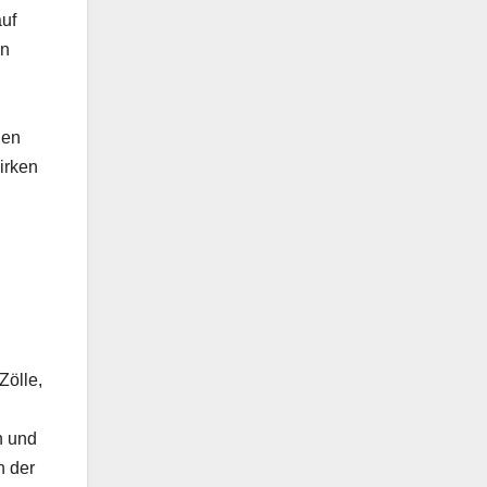
auf
on
nen
irken
Zölle,
n und
h der