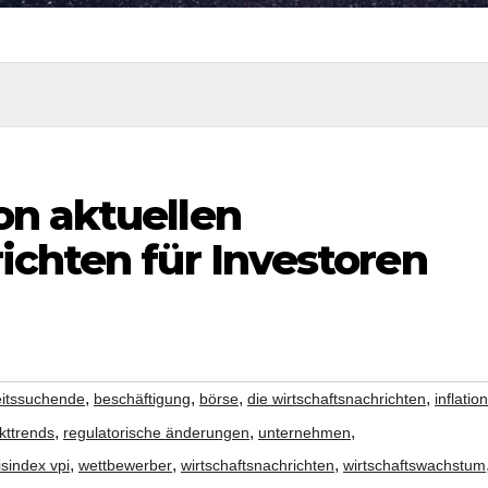
n aktuellen
ichten für Investoren
,
,
,
,
eitssuchende
beschäftigung
börse
die wirtschaftsnachrichten
inflation
,
,
,
kttrends
regulatorische änderungen
unternehmen
,
,
,
sindex vpi
wettbewerber
wirtschaftsnachrichten
wirtschaftswachstum