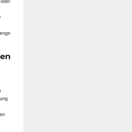
 oder
r
 enge
ten
n
gung
gen