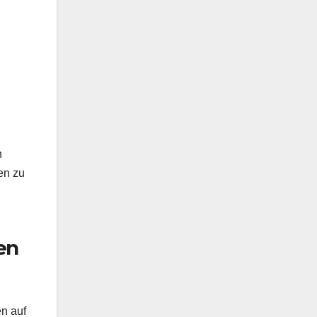
n
en zu
en
en auf