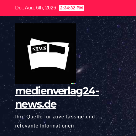
Zum
Do.. Aug. 6th, 2026
2:34:33 PM
Inhalt
springen
medienverlag24-
news.de
Ihre Quelle für zuverlässige und
relevante Informationen.