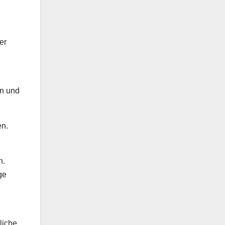
er
en und
en.
n.
ge
liche