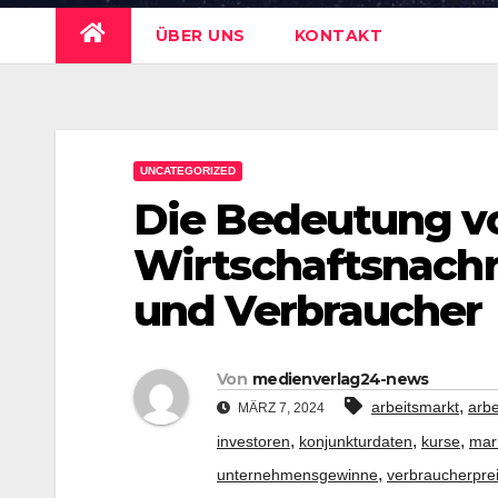
ÜBER UNS
KONTAKT
UNCATEGORIZED
Die Bedeutung vo
Wirtschaftsnachr
und Verbraucher
Von
medienverlag24-news
,
arbeitsmarkt
arb
MÄRZ 7, 2024
,
,
,
investoren
konjunkturdaten
kurse
mar
,
unternehmensgewinne
verbraucherprei