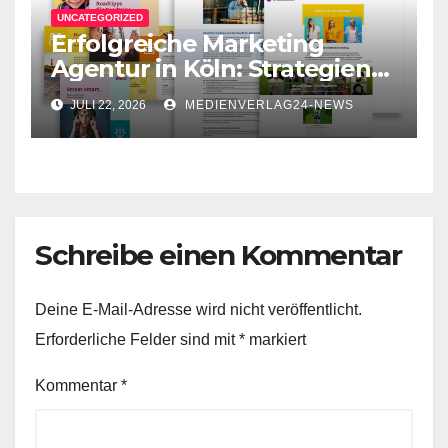
UNCATEGORIZED
Erfolgreiche Marketing
Agentur in Köln: Strategien
für Ihr Unternehmen
JULI 22, 2026
MEDIENVERLAG24-NEWS
Schreibe einen Kommentar
Deine E-Mail-Adresse wird nicht veröffentlicht.
Erforderliche Felder sind mit
*
markiert
Kommentar
*