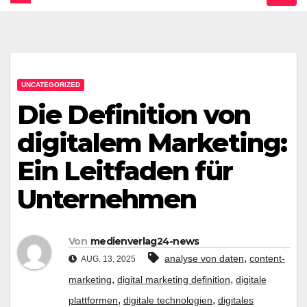
UNCATEGORIZED
Die Definition von
digitalem Marketing:
Ein Leitfaden für
Unternehmen
Von
medienverlag24-news
,
analyse von daten
content-
AUG. 13, 2025
,
,
marketing
digital marketing definition
digitale
,
,
plattformen
digitale technologien
digitales