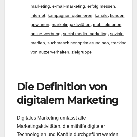
,
,
,
marketing
e-mail-marketing
erfolg messen
,
,
,
internet
kampagnen optimieren
kanäle
kunden
,
,
,
gewinnen
marketingaktivitäten
mobiltelefonen
,
,
online-werbung
social media marketing
soziale
,
,
medien
suchmaschinenoptimierung seo
tracking
,
von nutzerverhalten
zielgruppe
Die Definition von
digitalem Marketing
Digitales Marketing umfasst alle
Marketingaktivitäten, die mithilfe digitaler
Technologien und Kanäle durchgeführt werden.