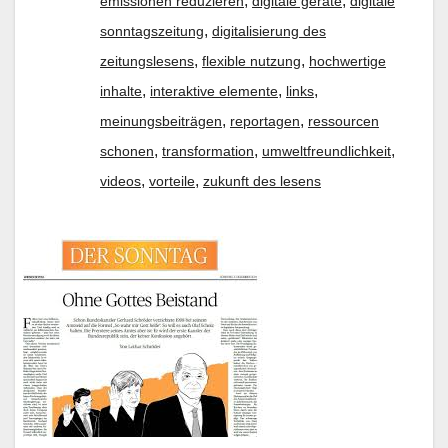
,
,
emissionen reduzieren
digitale geräte
digitale
,
sonntagszeitung
digitalisierung des
,
,
zeitungslesens
flexible nutzung
hochwertige
,
,
,
inhalte
interaktive elemente
links
,
,
meinungsbeiträgen
reportagen
ressourcen
,
,
,
schonen
transformation
umweltfreundlichkeit
,
,
videos
vorteile
zukunft des lesens