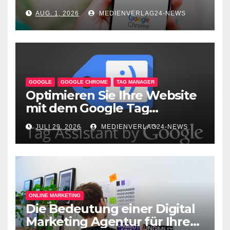
unterwegs
AUG. 1, 2026
MEDIENVERLAG24-NEWS
GOOGLE
GOOGLE CHROME
TAG MANAGER
Optimieren Sie Ihre Website
mit dem Google Tag
Assistant: Fehlerfreie Tag-
JULI 29, 2026
MEDIENVERLAG24-NEWS
Implementierung leicht
gemacht!
ONLINE MARKETING
Die Bedeutung einer Digital
Marketing Agentur für Ihren