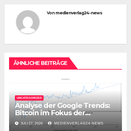
Von
medienverlag24-news
ÄHNLICHE BEITRÄGE
UNCATEGORIZED
Analyse der Google Trends:
Bitcoin im Fokus der
Aufmerksamkeit
JULI 27, 2026
MEDIENVERLAG24-NEWS