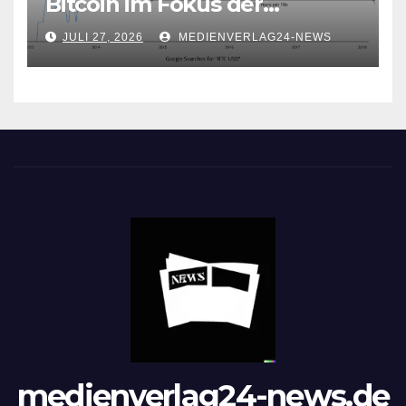
Bitcoin im Fokus der
Aufmerksamkeit
JULI 27, 2026
MEDIENVERLAG24-NEWS
medienverlag24-news.de