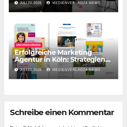
JULI 23, 2026
MEDIENVERLAG24-NEWS
Unternehmenskommunikati
on
UNCATEGORIZED
Erfolgreiche Marketing
Agentur in Köln: Strategien
für Ihr Unternehmen
JULI 22, 2026
MEDIENVERLAG24-NEWS
Schreibe einen Kommentar