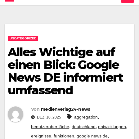
UNCATEGORIZED
Alles Wichtige auf
einen Blick: Google
News DE informiert
umfassend
Von
medienverlag24-news
,
aggregation
DEZ. 10, 2025
,
,
,
benutzeroberfläche
deutschland
entwicklungen
,
,
,
ereignisse
funktionen
google news de