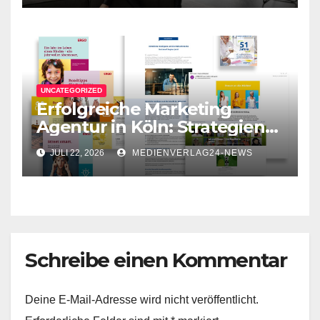
on
UNCATEGORIZED
Erfolgreiche Marketing
Agentur in Köln: Strategien
für Ihr Unternehmen
JULI 22, 2026
MEDIENVERLAG24-NEWS
Schreibe einen Kommentar
Deine E-Mail-Adresse wird nicht veröffentlicht.