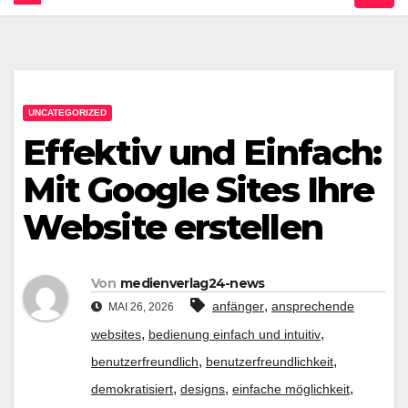
UNCATEGORIZED
Effektiv und Einfach:
Mit Google Sites Ihre
Website erstellen
Von
medienverlag24-news
,
anfänger
ansprechende
MAI 26, 2026
,
,
websites
bedienung einfach und intuitiv
,
,
benutzerfreundlich
benutzerfreundlichkeit
,
,
,
demokratisiert
designs
einfache möglichkeit