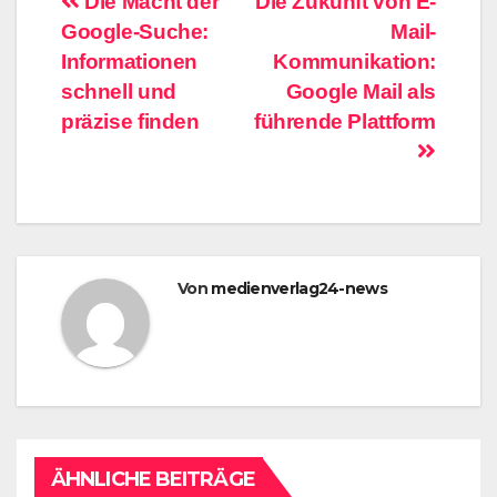
Beitragsnavigation
Die Macht der
Die Zukunft von E-
Google-Suche:
Mail-
Informationen
Kommunikation:
schnell und
Google Mail als
präzise finden
führende Plattform
Von
medienverlag24-news
ÄHNLICHE BEITRÄGE