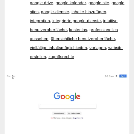
,
,
,
google drive
google kalender
google site
google
,
,
,
sites
google-dienste
inhalte hinzufügen
,
,
integration
integrierte google-dienste
intuitive
,
,
benutzeroberfläche
kostenlos
professionelles
,
,
aussehen
übersichtliche benutzeroberfläche
,
,
vielfältige inhaltsmöglichkeiten
vorlagen
website
,
erstellen
zugriffsrechte