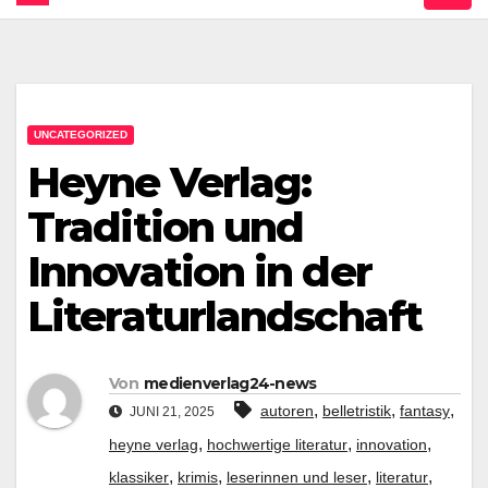
UNCATEGORIZED
Heyne Verlag:
Tradition und
Innovation in der
Literaturlandschaft
Von
medienverlag24-news
,
,
,
autoren
belletristik
fantasy
JUNI 21, 2025
,
,
,
heyne verlag
hochwertige literatur
innovation
,
,
,
,
klassiker
krimis
leserinnen und leser
literatur