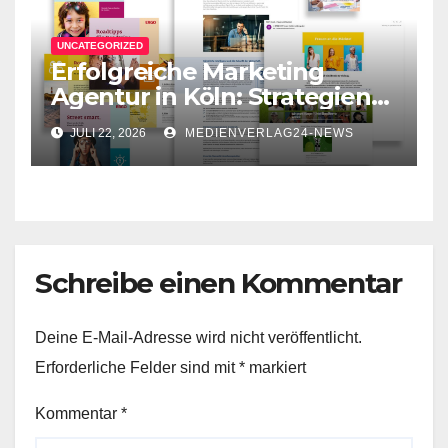
UNCATEGORIZED
Erfolgreiche Marketing
Agentur in Köln: Strategien
für Ihr Unternehmen
JULI 22, 2026
MEDIENVERLAG24-NEWS
Schreibe einen Kommentar
Deine E-Mail-Adresse wird nicht veröffentlicht.
Erforderliche Felder sind mit
*
markiert
Kommentar
*