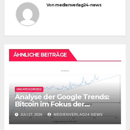
Von
medienverlag24-news
ÄHNLICHE BEITRÄGE
UNCATEGORIZED
Analyse der Google Trends:
Bitcoin im Fokus der
Aufmerksamkeit
JULI 27, 2026
MEDIENVERLAG24-NEWS