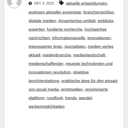
,
aktuelle entwicklungen
OKT. 4, 2023
,
,
analysen aktueller ereignisse
branchengrößen
,
,
,
digitale medien
dynamisches umfeld
einblicke
,
,
experten
fundierte recherche
hochwertige
,
,
,
nachrichten
informationsquelle
innovationen
,
,
interessierter leser
journalisten
medien verlag
,
,
,
aktuell
medienbranche
medienlandschaft
,
medienschaffender
neueste technologien und
,
innovationen revolution
objektive
,
berichterstattung
praktische tipps für den einsatz
,
,
von social media
printmedien
renommierte
,
,
,
,
plattform
rundfunk
trends
wandel
werbemöglichkeiten