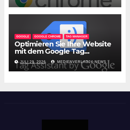
GOOGLE
GOOGLE CHROME
TAG MANAGER
Optimieren Sie Ihre Website
mit dem Google Tag
Assistant: Fehlerfreie Tag-
JULI 29, 2026
MEDIENVERLAG24-NEWS
Implementierung leicht
gemacht!