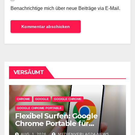
Benachrichtige mich über neue Beiträge via E-Mail.
VERSÄUMT
CHROME
GOOGLE
GOOGLE CHROME
GOOGLE CHROME PORTABLE
Flexibel Surfen: Google
Chrome Portable für
unterwegs
AUG. 1, 2026
MEDIENVERLAG24-NEWS