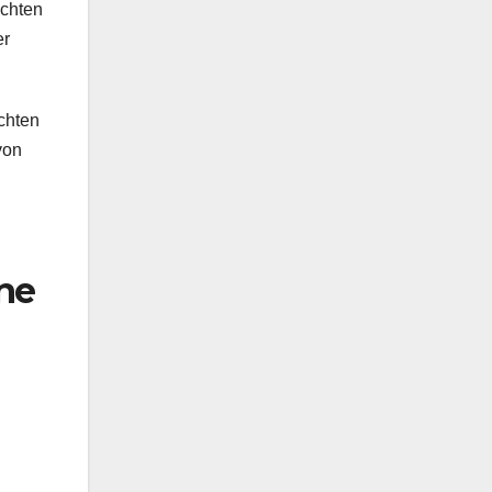
ichten
er
chten
von
ine