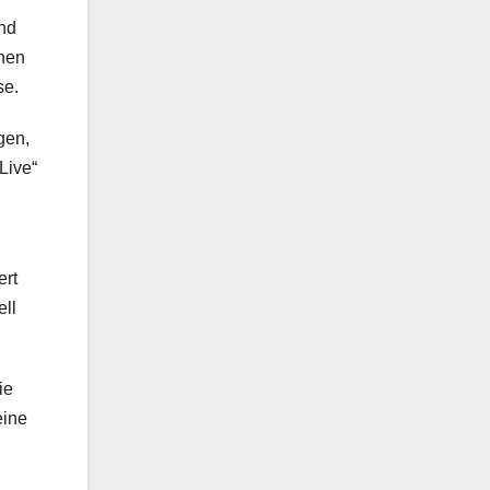
und
onen
se.
gen,
Live“
ert
ell
ie
eine