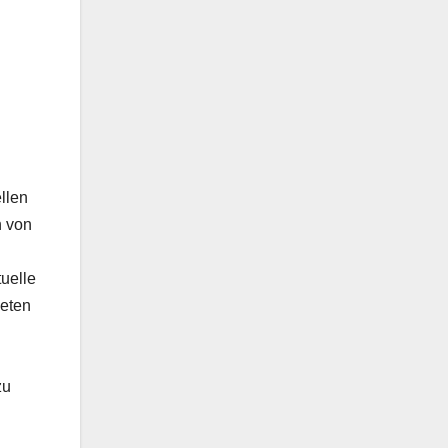
llen
n von
uelle
ieten
zu