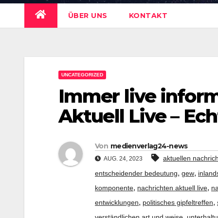
ÜBER UNS
KONTAKT
UNCATEGORIZED
Immer live inform
Aktuell Live – Ech
Von
medienverlag24-news
aktuellen nachric
AUG. 24, 2023
,
,
entscheidender bedeutung
gew
inlan
,
,
komponente
nachrichten aktuell live
na
,
,
entwicklungen
politisches gipfeltreffen
,
verständlichen art und weise
unterhalt