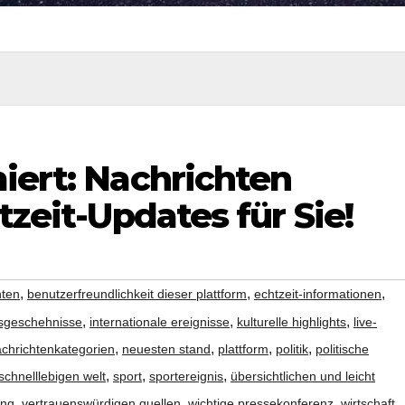
iert: Nachrichten
tzeit-Updates für Sie!
,
,
,
hten
benutzerfreundlichkeit dieser plattform
echtzeit-informationen
,
,
,
dsgeschehnisse
internationale ereignisse
kulturelle highlights
live-
,
,
,
,
chrichtenkategorien
neuesten stand
plattform
politik
politische
,
,
,
schnelllebigen welt
sport
sportereignis
übersichtlichen und leicht
,
,
,
,
ung
vertrauenswürdigen quellen
wichtige pressekonferenz
wirtschaft