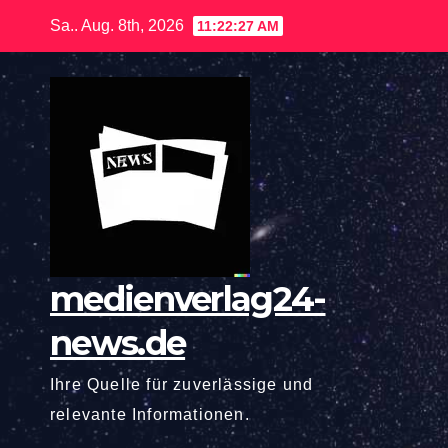
Zum
Sa.. Aug. 8th, 2026
11:22:28 AM
Inhalt
springen
medienverlag24-
news.de
Ihre Quelle für zuverlässige und
relevante Informationen.