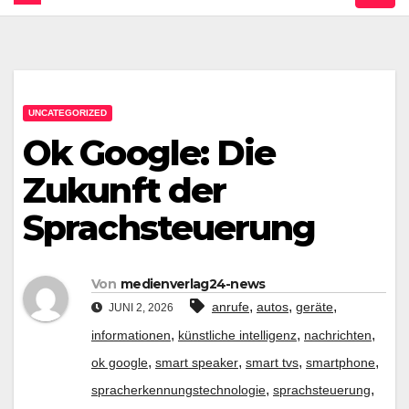
UNCATEGORIZED
Ok Google: Die
Zukunft der
Sprachsteuerung
Von
medienverlag24-news
,
,
,
anrufe
autos
geräte
JUNI 2, 2026
,
,
,
informationen
künstliche intelligenz
nachrichten
,
,
,
,
ok google
smart speaker
smart tvs
smartphone
,
,
spracherkennungstechnologie
sprachsteuerung