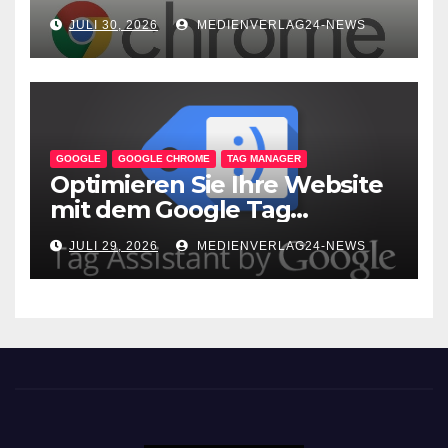
Vorteile
JULI 30, 2026
MEDIENVERLAG24-NEWS
GOOGLE
GOOGLE CHROME
TAG MANAGER
Optimieren Sie Ihre Website
mit dem Google Tag
Assistant: Fehlerfreie Tag-
JULI 29, 2026
MEDIENVERLAG24-NEWS
Implementierung leicht
gemacht!