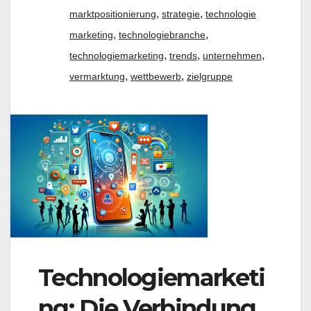
,
,
marktpositionierung
strategie
technologie
,
,
marketing
technologiebranche
,
,
,
technologiemarketing
trends
unternehmen
,
,
vermarktung
wettbewerb
zielgruppe
Technologiemarketi
ng: Die Verbindung