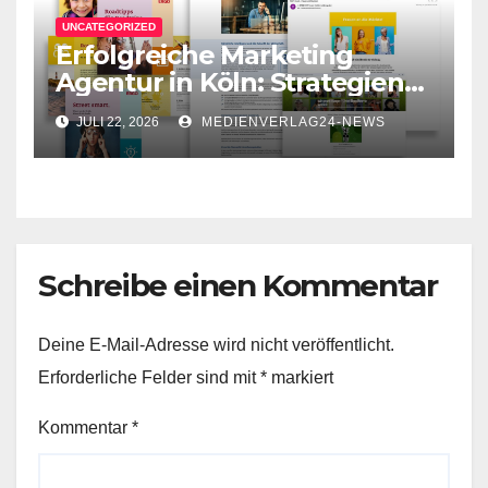
UNCATEGORIZED
Erfolgreiche Marketing
Agentur in Köln: Strategien
für Ihr Unternehmen
JULI 22, 2026
MEDIENVERLAG24-NEWS
Schreibe einen Kommentar
Deine E-Mail-Adresse wird nicht veröffentlicht.
Erforderliche Felder sind mit
*
markiert
Kommentar
*